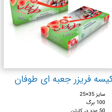
یسه فریزر جعبه ای طوفان
سایز 35×25
100 برگ
50 عدد در کارتن